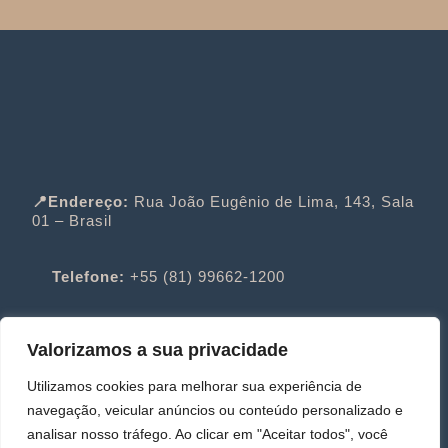
📍Endereço:
Rua João Eugênio de Lima, 143, Sala
01 – Brasil
Telefone:
+55 (81) 99662-1200
📍Endereço:
Rua Ponta da Cruz, 32 – Portugal
Valorizamos a sua privacidade
Utilizamos cookies para melhorar sua experiência de
Telefone:
+351 916 201 788
navegação, veicular anúncios ou conteúdo personalizado e
analisar nosso tráfego. Ao clicar em "Aceitar todos", você
E-mail:
fernanda.dourado@douradoadvogados.pt